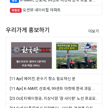
K-MART, 산호세, 99센트 마켓에 한국 과일 및 빵
홍보
..
오션뷰 네이비힐 아파트
부동산
우리가게 홍보하기
더보기
[11 Apr] 에어컨, 온수기 청소 필요하신 분
[11 Apr] K-MART, 산호세, 99센트 마켓에 한국 과일 및
빵 ..
[25 Oct] 티웨이항공, 지상낙원 ‘괌·사이판’ 노선 프로모..