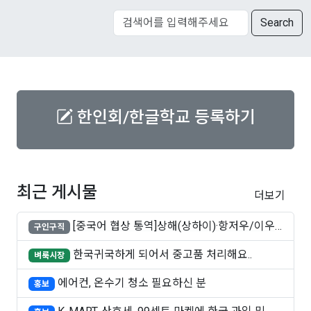
Search
한인회/한글학교 등록하기
최근 게시물
더보기
[중국어 협상 통역]상해(상하이)·항저우/이우·
구인구직
쑤..
한국귀국하게 되어서 중고품 처리해요..
벼룩시장
에어컨, 온수기 청소 필요하신 분
홍보