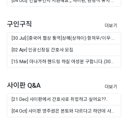
[04 Oct] '인플루언서 지원해요',, 사이판, 관광객 유치 마
케..
구인구직
더보기
[30 Jul] [중국어 협상 통역]상해(상하이)·항저우/이우·
쑤..
[02 Apr] 인공신장실 간호사 모집
[15 Mar] 마나가하 핸드링 하실 여성분 구합니다..(30대
~50십..
사이판 Q&A
더보기
[21 Dec] 사이판에서 간호사로 취업하고 싶어요??..
[04 Oct] 사이판 영주권은 본토와 다르다고 하던데 사실
인가..