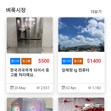
벼룩시장
더보기
$500
$1400
팝니다
중고품
팝니다
중고품
한국귀국하게 되어서 중
일체형 lg 컴퓨터
고품 처리해요..
20 May
2,937
02 Apr
1,182