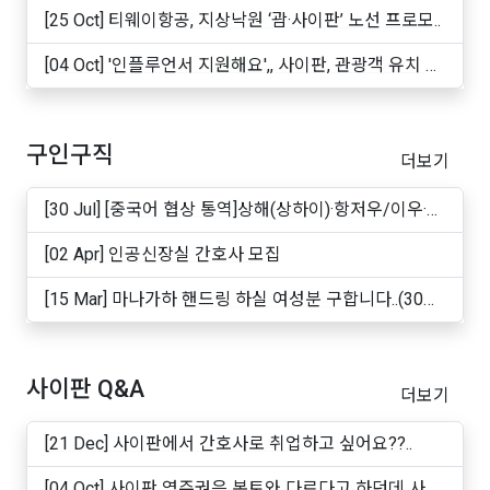
빵 ..
[25 Oct] 티웨이항공, 지상낙원 ‘괌·사이판’ 노선 프로모..
[04 Oct] '인플루언서 지원해요',, 사이판, 관광객 유치 마
케..
구인구직
더보기
[30 Jul] [중국어 협상 통역]상해(상하이)·항저우/이우·
쑤..
[02 Apr] 인공신장실 간호사 모집
[15 Mar] 마나가하 핸드링 하실 여성분 구합니다..(30대
~50십..
사이판 Q&A
더보기
[21 Dec] 사이판에서 간호사로 취업하고 싶어요??..
[04 Oct] 사이판 영주권은 본토와 다르다고 하던데 사실