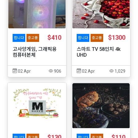
$410
$1300
팝니다
중고품
팝니다
중고품
고사양게임, 그래픽용
스마트 TV 58인치 4k
컴퓨터본체
UHD
02 Apr
906
02 Apr
1,029
$130
$110
팝니다
중고품
팝니다
중고품