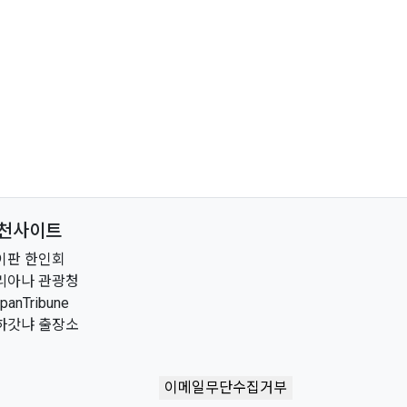
천사이트
이판 한인회
리아나 관광청
ipanTribune
하갓냐 출장소
이메일무단수집거부