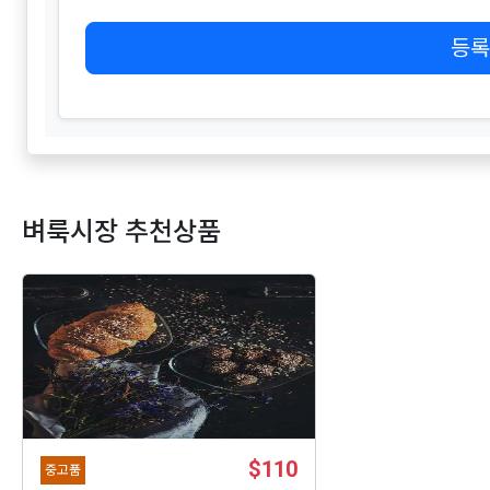
등록
벼룩시장 추천상품
$110
중고품