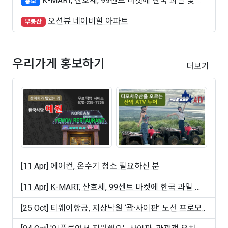
K-MART, 산호세, 99센트 마켓에 한국 과일 및 빵
홍보
..
오션뷰 네이비힐 아파트
부동산
우리가게 홍보하기
더보기
[11 Apr] 에어컨, 온수기 청소 필요하신 분
[11 Apr] K-MART, 산호세, 99센트 마켓에 한국 과일 및
빵 ..
[25 Oct] 티웨이항공, 지상낙원 ‘괌·사이판’ 노선 프로모..