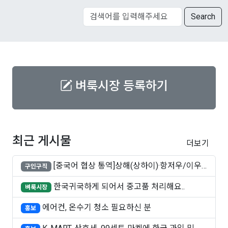
Search
벼룩시장 등록하기
최근 게시물
더보기
[중국어 협상 통역]상해(상하이)·항저우/이우·
구인구직
쑤..
한국귀국하게 되어서 중고품 처리해요..
벼룩시장
에어컨, 온수기 청소 필요하신 분
홍보