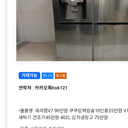
거래가능
팝니다
중고품
연락처 : 카카오톡hsk121
•물품명: 세라잼V7 90만원 쿠쿠압력밥솥10인용25만원 
세탁기 건조기45만원 402L 김치냉장고 75만원