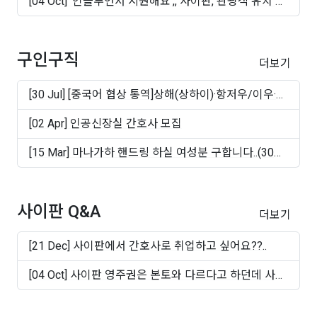
[04 Oct] '인플루언서 지원해요',, 사이판, 관광객 유치 마
케..
구인구직
더보기
[30 Jul] [중국어 협상 통역]상해(상하이)·항저우/이우·
쑤..
[02 Apr] 인공신장실 간호사 모집
[15 Mar] 마나가하 핸드링 하실 여성분 구합니다..(30대
~50십..
사이판 Q&A
더보기
[21 Dec] 사이판에서 간호사로 취업하고 싶어요??..
[04 Oct] 사이판 영주권은 본토와 다르다고 하던데 사실
인가..