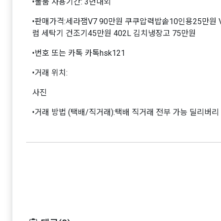
•물품 사용기간: 3년내외
•판매가격:세라잼V7 90만원 쿠쿠압력밥솥10인용25만원 
럼 세탁기 건조기45만원 402L 김치냉장고 75만원
•번호 또는 카톡 카톡hsk121
•거래 위치:
사진
•거래 방법 (택배/직거래):택배 직거래 전부 가능 딜리버리