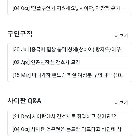
[04 Oct] '인플루언서 지원해요',, 사이판, 관광객 유치 마
케..
구인구직
더보기
[30 Jul] [중국어 협상 통역]상해(상하이)·항저우/이우·
쑤..
[02 Apr] 인공신장실 간호사 모집
[15 Mar] 마나가하 핸드링 하실 여성분 구합니다..(30대
~50십..
사이판 Q&A
더보기
[21 Dec] 사이판에서 간호사로 취업하고 싶어요??..
[04 Oct] 사이판 영주권은 본토와 다르다고 하던데 사실
인가..