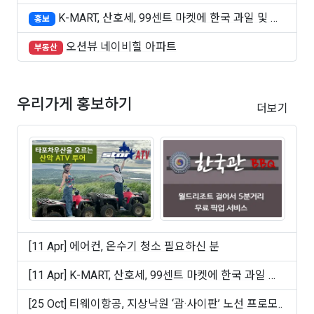
K-MART, 산호세, 99센트 마켓에 한국 과일 및 빵
홍보
..
오션뷰 네이비힐 아파트
부동산
우리가게 홍보하기
더보기
[11 Apr] 에어컨, 온수기 청소 필요하신 분
[11 Apr] K-MART, 산호세, 99센트 마켓에 한국 과일 및
빵 ..
[25 Oct] 티웨이항공, 지상낙원 ‘괌·사이판’ 노선 프로모..