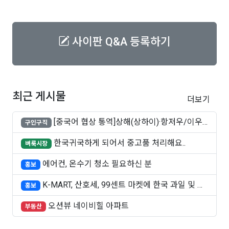
사이판 Q&A 등록하기
최근 게시물
더보기
[중국어 협상 통역]상해(상하이)·항저우/이우·
구인구직
쑤..
한국귀국하게 되어서 중고품 처리해요..
벼룩시장
에어컨, 온수기 청소 필요하신 분
홍보
K-MART, 산호세, 99센트 마켓에 한국 과일 및 빵
홍보
..
오션뷰 네이비힐 아파트
부동산