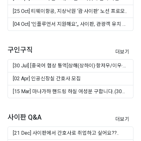
빵 ..
[25 Oct] 티웨이항공, 지상낙원 ‘괌·사이판’ 노선 프로모..
[04 Oct] '인플루언서 지원해요',, 사이판, 관광객 유치 마
케..
구인구직
더보기
[30 Jul] [중국어 협상 통역]상해(상하이)·항저우/이우·
쑤..
[02 Apr] 인공신장실 간호사 모집
[15 Mar] 마나가하 핸드링 하실 여성분 구합니다..(30대
~50십..
사이판 Q&A
더보기
[21 Dec] 사이판에서 간호사로 취업하고 싶어요??..