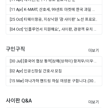
[11 Apr] K-MART, 산호세, 99센트 마켓에 한국 과일 및
빵 ..
[25 Oct] 티웨이항공, 지상낙원 ‘괌·사이판’ 노선 프로모..
[04 Oct] '인플루언서 지원해요',, 사이판, 관광객 유치 마
케..
구인구직
더보기
[30 Jul] [중국어 협상 통역]상해(상하이)·항저우/이우·
쑤..
[02 Apr] 인공신장실 간호사 모집
[15 Mar] 마나가하 핸드링 하실 여성분 구합니다..(30대
~50십..
사이판 Q&A
더보기