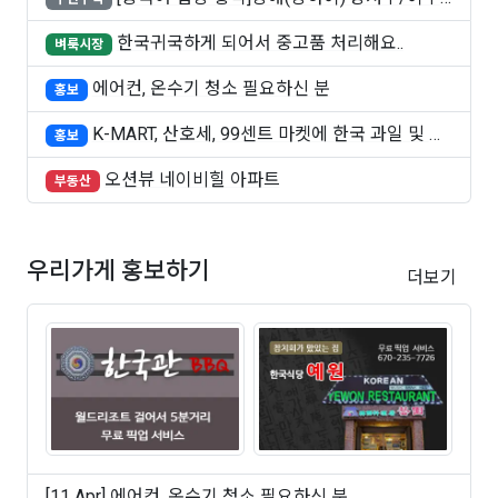
쑤..
한국귀국하게 되어서 중고품 처리해요..
벼룩시장
에어컨, 온수기 청소 필요하신 분
홍보
K-MART, 산호세, 99센트 마켓에 한국 과일 및 빵
홍보
..
오션뷰 네이비힐 아파트
부동산
우리가게 홍보하기
더보기
[11 Apr] 에어컨, 온수기 청소 필요하신 분