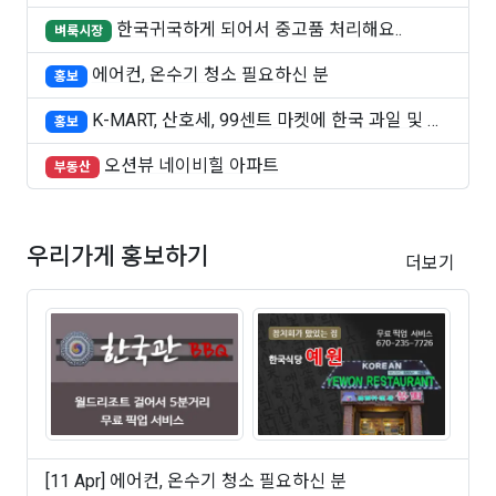
쑤..
한국귀국하게 되어서 중고품 처리해요..
벼룩시장
에어컨, 온수기 청소 필요하신 분
홍보
K-MART, 산호세, 99센트 마켓에 한국 과일 및 빵
홍보
..
오션뷰 네이비힐 아파트
부동산
우리가게 홍보하기
더보기
[11 Apr] 에어컨, 온수기 청소 필요하신 분