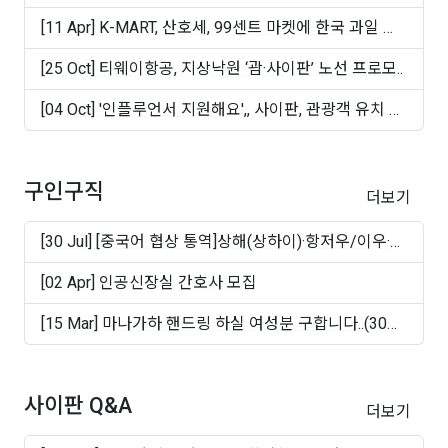
[11 Apr] K-MART, 산호세, 99센트 마켓에 한국 과일 및
빵 ..
[25 Oct] 티웨이항공, 지상낙원 ‘괌·사이판’ 노선 프로모..
[04 Oct] '인플루언서 지원해요',, 사이판, 관광객 유치 마
케..
구인구직
더보기
[30 Jul] [중국어 협상 통역]상해(상하이)·항저우/이우·
쑤..
[02 Apr] 인공신장실 간호사 모집
[15 Mar] 마나가하 핸드링 하실 여성분 구합니다..(30대
~50십..
사이판 Q&A
더보기