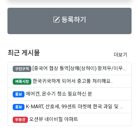
등록하기
최근 게시물
더보기
[중국어 협상 통역]상해(상하이)·항저우/이우·
구인구직
쑤..
한국귀국하게 되어서 중고품 처리해요..
벼룩시장
에어컨, 온수기 청소 필요하신 분
홍보
K-MART, 산호세, 99센트 마켓에 한국 과일 및 빵
홍보
..
오션뷰 네이비힐 아파트
부동산