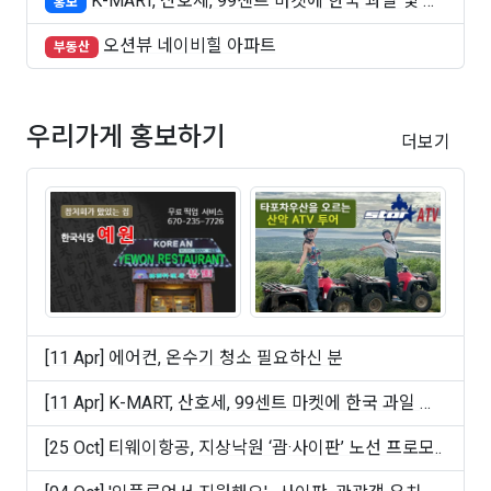
K-MART, 산호세, 99센트 마켓에 한국 과일 및 빵
홍보
..
오션뷰 네이비힐 아파트
부동산
우리가게 홍보하기
더보기
[11 Apr] 에어컨, 온수기 청소 필요하신 분
[11 Apr] K-MART, 산호세, 99센트 마켓에 한국 과일 및
빵 ..
[25 Oct] 티웨이항공, 지상낙원 ‘괌·사이판’ 노선 프로모..