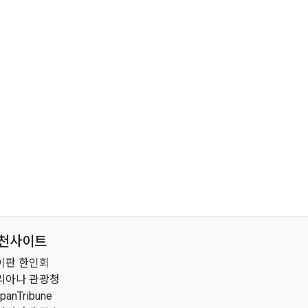
천사이트
이판 한인회
리아나 관광청
ipanTribune