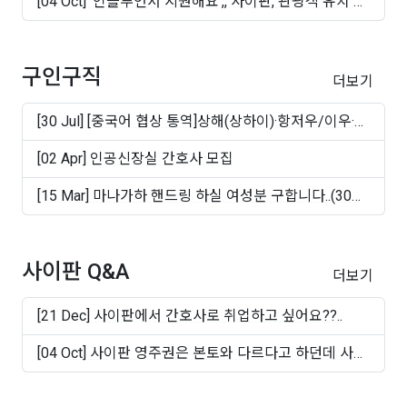
[04 Oct] '인플루언서 지원해요',, 사이판, 관광객 유치 마
케..
구인구직
더보기
[30 Jul] [중국어 협상 통역]상해(상하이)·항저우/이우·
쑤..
[02 Apr] 인공신장실 간호사 모집
[15 Mar] 마나가하 핸드링 하실 여성분 구합니다..(30대
~50십..
사이판 Q&A
더보기
[21 Dec] 사이판에서 간호사로 취업하고 싶어요??..
[04 Oct] 사이판 영주권은 본토와 다르다고 하던데 사실
인가..