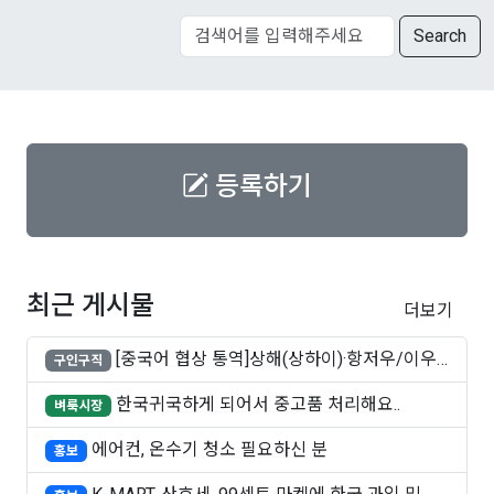
Search
등록하기
최근 게시물
더보기
[중국어 협상 통역]상해(상하이)·항저우/이우·
구인구직
쑤..
한국귀국하게 되어서 중고품 처리해요..
벼룩시장
에어컨, 온수기 청소 필요하신 분
홍보