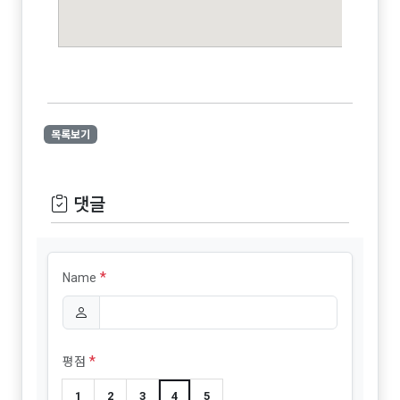
목록보기
댓글
*
Name
*
평점
1
2
3
4
5