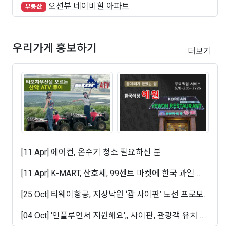
오션뷰 네이비힐 아파트
부동산
우리가게 홍보하기
더보기
[11 Apr] 에어컨, 온수기 청소 필요하신 분
[11 Apr] K-MART, 산호세, 99센트 마켓에 한국 과일 및
빵 ..
[25 Oct] 티웨이항공, 지상낙원 ‘괌·사이판’ 노선 프로모..
[04 Oct] '인플루언서 지원해요',, 사이판, 관광객 유치 마
케..