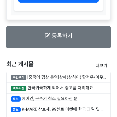
등록하기
최근 게시물
더보기
[중국어 협상 통역]상해(상하이)·항저우/이우·
구인구직
쑤..
한국귀국하게 되어서 중고품 처리해요..
벼룩시장
에어컨, 온수기 청소 필요하신 분
홍보
K-MART, 산호세, 99센트 마켓에 한국 과일 및 빵
홍보
..