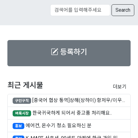
Search
등록하기
최근 게시물
더보기
[중국어 협상 통역]상해(상하이)·항저우/이우·
구인구직
쑤..
한국귀국하게 되어서 중고품 처리해요..
벼룩시장
에어컨, 온수기 청소 필요하신 분
홍보