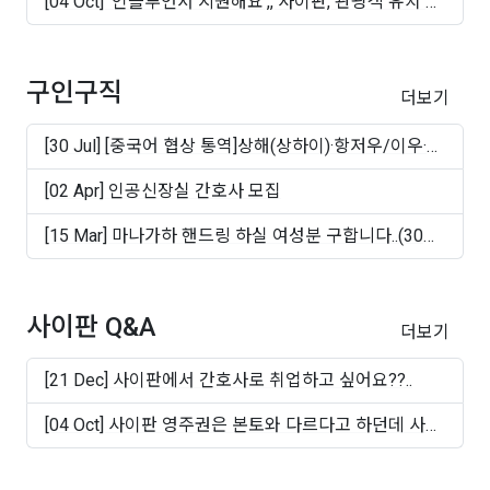
[04 Oct] '인플루언서 지원해요',, 사이판, 관광객 유치 마
케..
구인구직
더보기
[30 Jul] [중국어 협상 통역]상해(상하이)·항저우/이우·
쑤..
[02 Apr] 인공신장실 간호사 모집
[15 Mar] 마나가하 핸드링 하실 여성분 구합니다..(30대
~50십..
사이판 Q&A
더보기
[21 Dec] 사이판에서 간호사로 취업하고 싶어요??..
[04 Oct] 사이판 영주권은 본토와 다르다고 하던데 사실
인가..