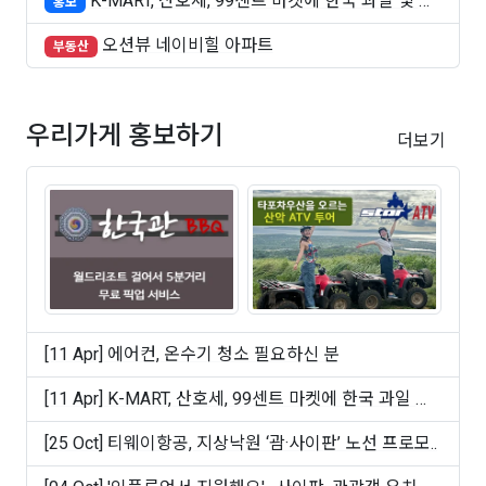
K-MART, 산호세, 99센트 마켓에 한국 과일 및 빵
홍보
..
오션뷰 네이비힐 아파트
부동산
우리가게 홍보하기
더보기
[11 Apr] 에어컨, 온수기 청소 필요하신 분
[11 Apr] K-MART, 산호세, 99센트 마켓에 한국 과일 및
빵 ..
[25 Oct] 티웨이항공, 지상낙원 ‘괌·사이판’ 노선 프로모..