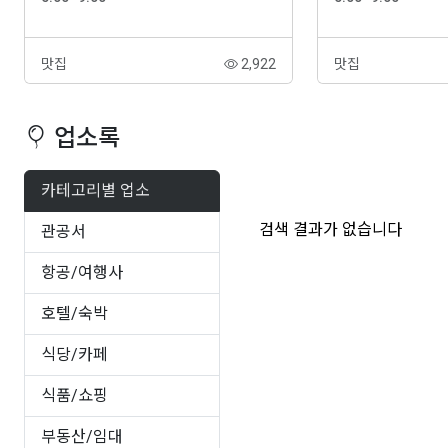
670-989-4029
670-233-1588
맛집
2,922
맛집
업소록
카테고리별 업소
검색 결과가 없습니다
관공서
항공/여행사
호텔/숙박
식당/카페
식품/쇼핑
부동산/임대