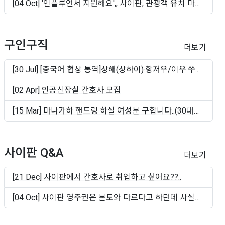
[04 Oct] '인플루언서 지원해요',, 사이판, 관광객 유치 마
케..
구인구직
더보기
[30 Jul] [중국어 협상 통역]상해(상하이)·항저우/이우·쑤..
[02 Apr] 인공신장실 간호사 모집
[15 Mar] 마나가하 핸드링 하실 여성분 구합니다..(30대
~50십..
사이판 Q&A
더보기
[21 Dec] 사이판에서 간호사로 취업하고 싶어요??..
[04 Oct] 사이판 영주권은 본토와 다르다고 하던데 사실인
가..