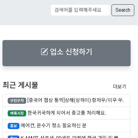
Search
업소 신청하기
최근 게시물
더보기
[중국어 협상 통역]상해(상하이)·항저우/이우·쑤..
구인구직
한국귀국하게 되어서 중고품 처리해요..
벼룩시장
에어컨, 온수기 청소 필요하신 분
홍보