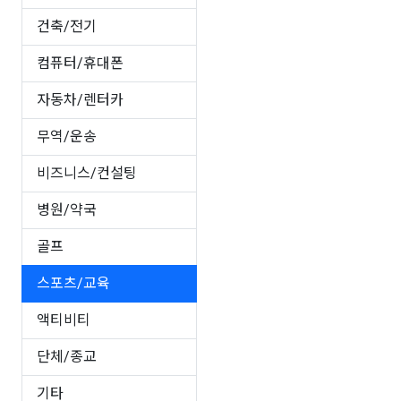
건축/전기
컴퓨터/휴대폰
자동차/렌터카
무역/운송
비즈니스/컨설팅
병원/약국
골프
스포츠/교육
액티비티
단체/종교
기타