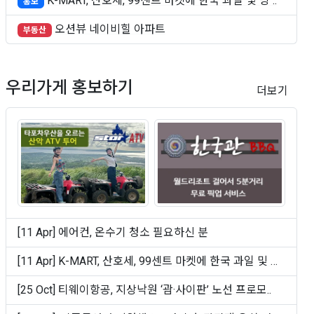
K-MART, 산호세, 99센트 마켓에 한국 과일 및 빵 ..
홍보
오션뷰 네이비힐 아파트
부동산
우리가게 홍보하기
더보기
[11 Apr] 에어컨, 온수기 청소 필요하신 분
[11 Apr] K-MART, 산호세, 99센트 마켓에 한국 과일 및 빵
..
[25 Oct] 티웨이항공, 지상낙원 ‘괌·사이판’ 노선 프로모..