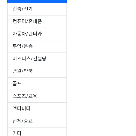
건축/전기
컴퓨터/휴대폰
자동차/렌터카
무역/운송
비즈니스/컨설팅
병원/약국
골프
스포츠/교육
액티비티
단체/종교
기타