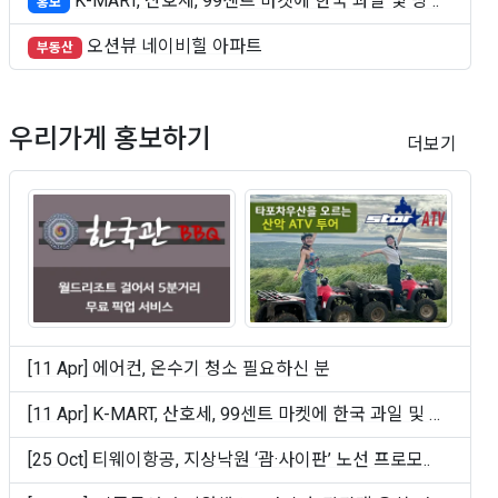
K-MART, 산호세, 99센트 마켓에 한국 과일 및 빵 ..
홍보
오션뷰 네이비힐 아파트
부동산
우리가게 홍보하기
더보기
[11 Apr] 에어컨, 온수기 청소 필요하신 분
[11 Apr] K-MART, 산호세, 99센트 마켓에 한국 과일 및 빵
..
[25 Oct] 티웨이항공, 지상낙원 ‘괌·사이판’ 노선 프로모..