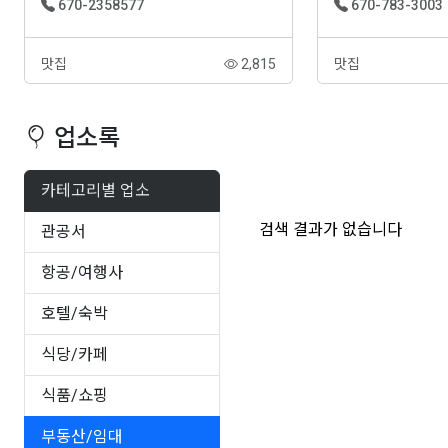
670-2358577
670-783-3003
맛집
2,815
맛집
업소록
카테고리별 업소
검색 결과가 없습니다
관공서
항공/여행사
호텔/숙박
식당/카페
식품/쇼핑
부동산/임대