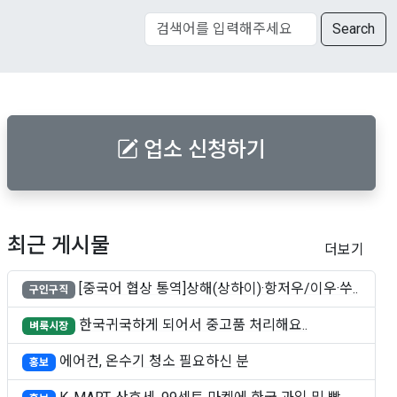
Search
업소 신청하기
최근 게시물
더보기
[중국어 협상 통역]상해(상하이)·항저우/이우·쑤..
구인구직
한국귀국하게 되어서 중고품 처리해요..
벼룩시장
에어컨, 온수기 청소 필요하신 분
홍보