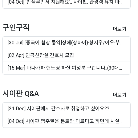
[04 Oct] '인플루언서 지원해요',, 사이판, 관광객 유치 마
케..
구인구직
더보기
[30 Jul] [중국어 협상 통역]상해(상하이)·항저우/이우·쑤..
[02 Apr] 인공신장실 간호사 모집
[15 Mar] 마나가하 핸드링 하실 여성분 구합니다..(30대
~50십..
사이판 Q&A
더보기
[21 Dec] 사이판에서 간호사로 취업하고 싶어요??..
[04 Oct] 사이판 영주권은 본토와 다르다고 하던데 사실인
가..