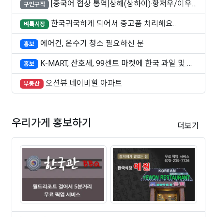
[중국어 협상 통역]상해(상하이)·항저우/이우·
구인구직
쑤..
한국귀국하게 되어서 중고품 처리해요..
벼룩시장
에어컨, 온수기 청소 필요하신 분
홍보
K-MART, 산호세, 99센트 마켓에 한국 과일 및 빵
홍보
..
오션뷰 네이비힐 아파트
부동산
우리가게 홍보하기
더보기