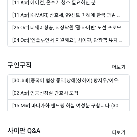
[11 Apr] 에어컨, 온수기 청소 필요하신 분
[11 Apr] K-MART, 산호세, 99센트 마켓에 한국 과일 및
빵 ..
[25 Oct] 티웨이항공, 지상낙원 ‘괌·사이판’ 노선 프로모..
[04 Oct] '인플루언서 지원해요',, 사이판, 관광객 유치 마
케..
구인구직
더보기
[30 Jul] [중국어 협상 통역]상해(상하이)·항저우/이우·
쑤..
[02 Apr] 인공신장실 간호사 모집
[15 Mar] 마나가하 핸드링 하실 여성분 구합니다..(30대
~50십..
사이판 Q&A
더보기