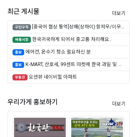
최근 게시물
더보기
[중국어 협상 통역]상해(상하이)·항저우/이우·
구인구직
쑤..
한국귀국하게 되어서 중고품 처리해요..
벼룩시장
에어컨, 온수기 청소 필요하신 분
홍보
K-MART, 산호세, 99센트 마켓에 한국 과일 및 빵
홍보
..
오션뷰 네이비힐 아파트
부동산
우리가게 홍보하기
더보기