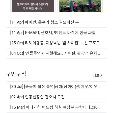
[11 Apr] 에어컨, 온수기 청소 필요하신 분
[11 Apr] K-MART, 산호세, 99센트 마켓에 한국 과일 및
빵 ..
[25 Oct] 티웨이항공, 지상낙원 ‘괌·사이판’ 노선 프로모..
[04 Oct] '인플루언서 지원해요',, 사이판, 관광객 유치 마
케..
구인구직
더보기
[30 Jul] [중국어 협상 통역]상해(상하이)·항저우/이우·
쑤..
[02 Apr] 인공신장실 간호사 모집
[15 Mar] 마나가하 핸드링 하실 여성분 구합니다..(30대