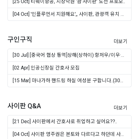
[25 Oct] 티웨이항공, 지상낙원 ‘괌·사이판’ 노선 프로모..
[04 Oct] '인플루언서 지원해요',, 사이판, 관광객 유치 마
케..
구인구직
더보기
[30 Jul] [중국어 협상 통역]상해(상하이)·항저우/이우·
쑤..
[02 Apr] 인공신장실 간호사 모집
[15 Mar] 마나가하 핸드링 하실 여성분 구합니다..(30대
~50십..
사이판 Q&A
더보기
[21 Dec] 사이판에서 간호사로 취업하고 싶어요??..
[04 Oct] 사이판 영주권은 본토와 다르다고 하던데 사실