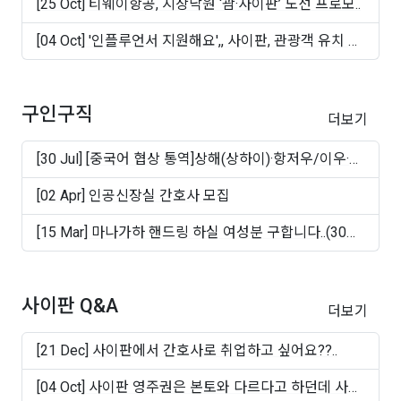
[25 Oct] 티웨이항공, 지상낙원 ‘괌·사이판’ 노선 프로모..
[04 Oct] '인플루언서 지원해요',, 사이판, 관광객 유치 마
케..
구인구직
더보기
[30 Jul] [중국어 협상 통역]상해(상하이)·항저우/이우·
쑤..
[02 Apr] 인공신장실 간호사 모집
[15 Mar] 마나가하 핸드링 하실 여성분 구합니다..(30대
~50십..
사이판 Q&A
더보기
[21 Dec] 사이판에서 간호사로 취업하고 싶어요??..
[04 Oct] 사이판 영주권은 본토와 다르다고 하던데 사실