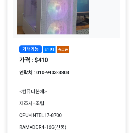
거래가능
팝니다
중고품
가격 : $410
연락처 : 010-9403-3803
<컴퓨터본체>​
제조사=조립
CPU=INTEL I7-8700
RAM=DDR4-16G(신품)