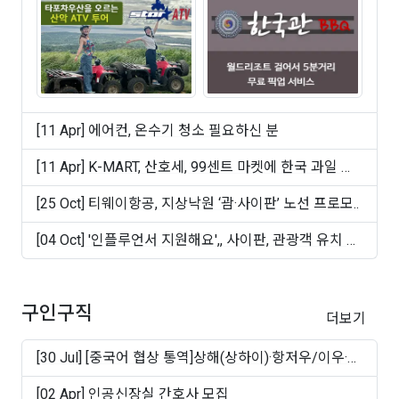
[11 Apr] 에어컨, 온수기 청소 필요하신 분
[11 Apr] K-MART, 산호세, 99센트 마켓에 한국 과일 및
빵 ..
[25 Oct] 티웨이항공, 지상낙원 ‘괌·사이판’ 노선 프로모..
[04 Oct] '인플루언서 지원해요',, 사이판, 관광객 유치 마
케..
구인구직
더보기
[30 Jul] [중국어 협상 통역]상해(상하이)·항저우/이우·
쑤..
[02 Apr] 인공신장실 간호사 모집