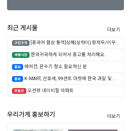
최근 게시물
더보기
[중국어 협상 통역]상해(상하이)·항저우/이우·
구인구직
쑤..
한국귀국하게 되어서 중고품 처리해요..
벼룩시장
에어컨, 온수기 청소 필요하신 분
홍보
K-MART, 산호세, 99센트 마켓에 한국 과일 및 빵
홍보
..
오션뷰 네이비힐 아파트
부동산
우리가게 홍보하기
더보기