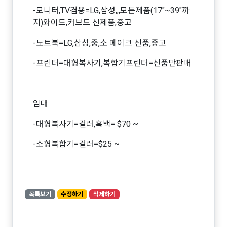
-모니터,TV겸용=LG,삼성,,,모든제품(17"~39"까
지)와이드,커브드 신제품,중고
-노트북=LG,삼성,중,소 메이크 신품,중고
-프린터=대형복사기,복합기프린터=신품만판매
임대
-대형복사기=컬러,흑백= $70 ~
-소형복합기=컬러=$25 ~
목록보기
수정하기
삭제하기