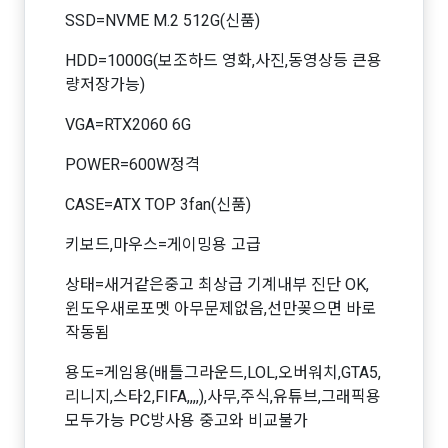
SSD=NVME M.2 512G(신품)
HDD=1000G(보조하드 영화,사진,동영상등 큰용
량저장가능)
VGA=RTX2060 6G
POWER=600W정격
CASE=ATX TOP 3fan(신품)
키보드,마우스=게이밍용 고급
상태=새거같은중고 최상급 기계내부 진단 OK,
윈도우새로포멧 아무문제없음,선만꽂으면 바로
작동됨
용도=게임용(배틀그라운드,LOL,오버워치,GTA5,
리니지,스타2,FIFA,,,,),사무,주식,유튜브,그래픽용
모두가능 PC방사용 중고와 비교불가