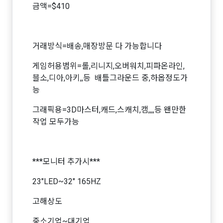
금액=$410
거래방식=배송,매장방문 다 가능합니다
게임허용범위=롤,리니지,오버워치,피파온라인,
블소,디아,아키,,등 배틀그라운드 중,하옵정도가
능
그래픽용=3D마스터,캐드,스캐치,캠,,,,등 왠만한
작업 모두가능
***모니터 추가시***
23"LED~32" 165HZ
고해상도
중소기업~대기업