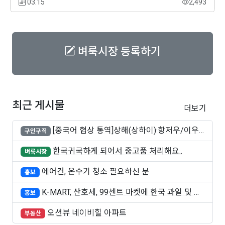
03.15
2,493
벼룩시장 등록하기
최근 게시물
더보기
[중국어 협상 통역]상해(상하이)·항저우/이우·
구인구직
쑤..
한국귀국하게 되어서 중고품 처리해요..
벼룩시장
에어컨, 온수기 청소 필요하신 분
홍보
K-MART, 산호세, 99센트 마켓에 한국 과일 및 빵
홍보
..
오션뷰 네이비힐 아파트
부동산