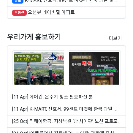
K-MART, 산호세, 99센트 마켓에 한국 과일 및 빵
홍보
..
오션뷰 네이비힐 아파트
부동산
우리가게 홍보하기
더보기
[11 Apr] 에어컨, 온수기 청소 필요하신 분
[11 Apr] K-MART, 산호세, 99센트 마켓에 한국 과일 및
빵 ..
[25 Oct] 티웨이항공, 지상낙원 ‘괌·사이판’ 노선 프로모..