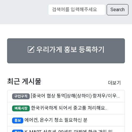
Search
우리가게 홍보 등록하기
최근 게시물
더보기
[중국어 협상 통역]상해(상하이)·항저우/이우·
구인구직
쑤..
한국귀국하게 되어서 중고품 처리해요..
벼룩시장
에어컨, 온수기 청소 필요하신 분
홍보