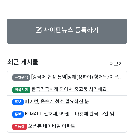
사이판뉴스 등록하기
최근 게시물
더보기
[중국어 협상 통역]상해(상하이)·항저우/이우·
구인구직
쑤..
한국귀국하게 되어서 중고품 처리해요..
벼룩시장
에어컨, 온수기 청소 필요하신 분
홍보
K-MART, 산호세, 99센트 마켓에 한국 과일 및 빵
홍보
..
오션뷰 네이비힐 아파트
부동산